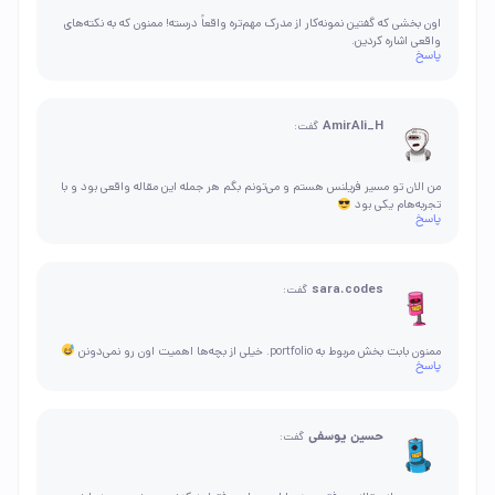
اون بخشی که گفتین نمونه‌کار از مدرک مهم‌تره واقعاً درسته! ممنون که به نکته‌های
واقعی اشاره کردین.
پاسخ
AmirAli_H
گفت:
من الان تو مسیر فریلنس هستم و می‌تونم بگم هر جمله این مقاله واقعی بود و با
تجربه‌هام یکی بود
پاسخ
sara.codes
گفت:
ممنون بابت بخش مربوط به portfolio. خیلی از بچه‌ها اهمیت اون رو نمی‌دونن
پاسخ
حسین یوسفی
گفت: