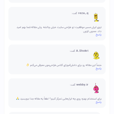
reza_q
گفت:
توی ایران مسیر موفقیت تو طراحی سایت خیلی چالشه. ولی مقاله شما بهم امید
داد، ممنون ازتون.
پاسخ
A.Shokri
گفت:
حتماً این مقاله رو برای دانش‌آموزای کلاس طراحی‌مون معرفی می‌کنم
پاسخ
webby.ir
گفت:
برای استخدام بهتره روی چه ابزارهایی تمرکز کنیم؟ لطفاً یه مقاله جدا بنویسید
پاسخ