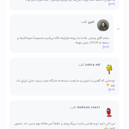
پاسخ
امین
گفت:
سلام آقای رمضان، بله ما به رزومه طراح‌ها نگاه می‌کنیم مخصوصاً نمونه‌کارها و
تسلط به UI/UX خیلی مهمه.
پاسخ
zahra.wd
گفت:
اونجایی که گفتین با تمرین و مداومت میشه به جایگاه خوب رسید خیلی انرژی داد
بهم
پاسخ
mohsen.react
گفت:
من الان دارم دوره طراحی سایت می‌گذرونم و دقیقاً این مقاله بهم مسیر داد. ممنون
ازتون