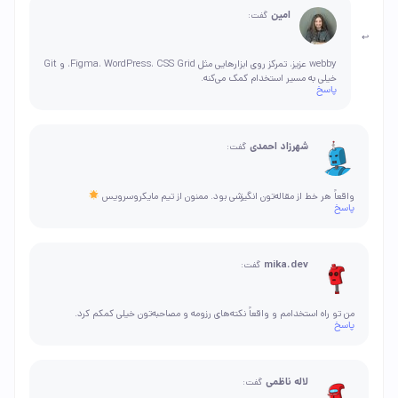
امین
گفت:
webby عزیز، تمرکز روی ابزارهایی مثل Figma، WordPress، CSS Grid، و Git
خیلی به مسیر استخدام کمک می‌کنه.
پاسخ
شهرزاد احمدی
گفت:
واقعاً هر خط از مقاله‌تون انگیزشی بود. ممنون از تیم مایکروسرویس
پاسخ
mika.dev
گفت:
من تو راه استخدامم و واقعاً نکته‌های رزومه و مصاحبه‌تون خیلی کمکم کرد.
پاسخ
لاله ناظمی
گفت: