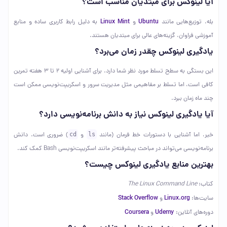
آیا لینوکس برای مبتدیان مناسب است؟
Linux Mint
Ubuntu
بله، توزیع‌هایی مانند
و
به دلیل رابط کاربری ساده و منابع
آموزشی فراوان، گزینه‌های عالی برای مبتدیان هستند.
یادگیری لینوکس چقدر زمان می‌برد؟
این بستگی به سطح تسلط مورد نظر شما دارد. برای آشنایی اولیه ۲ تا ۳ هفته تمرین
کافی است، اما تسلط بر مفاهیمی مثل مدیریت سرور و اسکریپت‌نویسی ممکن است
چند ماه زمان ببرد.
آیا یادگیری لینوکس نیاز به دانش برنامه‌نویسی دارد؟
خیر، اما آشنایی با دستورات خط فرمان (مانند
ls
و
cd
) ضروری است. دانش
برنامه‌نویسی می‌تواند در مباحث پیشرفته‌تر مانند اسکریپت‌نویسی Bash کمک کند.
بهترین منابع یادگیری لینوکس چیست؟
کتاب:
The Linux Command Line
Stack Overflow
Linux.org
سایت‌ها:
و
Coursera
Udemy
دوره‌های آنلاین:
و