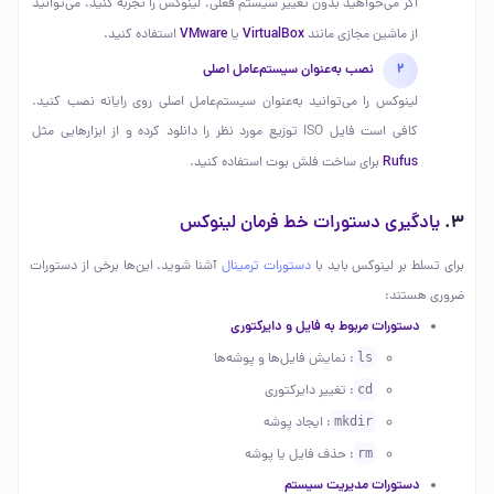
اگر می‌خواهید بدون تغییر سیستم فعلی، لینوکس را تجربه کنید، می‌توانید
VMware
VirtualBox
از ماشین مجازی مانند
یا
استفاده کنید.
نصب به‌عنوان سیستم‌عامل اصلی
لینوکس را می‌توانید به‌عنوان سیستم‌عامل اصلی روی رایانه نصب کنید.
کافی است فایل ISO توزیع مورد نظر را دانلود کرده و از ابزارهایی مثل
Rufus
برای ساخت فلش بوت استفاده کنید.
3.
یادگیری دستورات خط فرمان لینوکس
برای تسلط بر لینوکس باید با
دستورات ترمینال
آشنا شوید. این‌ها برخی از دستورات
ضروری هستند:
دستورات مربوط به فایل و دایرکتوری
ls
: نمایش فایل‌ها و پوشه‌ها
cd
: تغییر دایرکتوری
mkdir
: ایجاد پوشه
rm
: حذف فایل یا پوشه
دستورات مدیریت سیستم