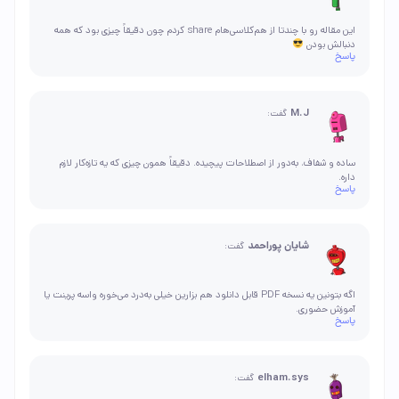
این مقاله رو با چندتا از هم‌کلاسی‌هام share کردم چون دقیقاً چیزی بود که همه
دنبالش بودن
پاسخ
M.J
گفت:
ساده و شفاف، به‌دور از اصطلاحات پیچیده. دقیقاً همون چیزی که یه تازه‌کار لازم
داره.
پاسخ
شایان پوراحمد
گفت:
اگه بتونین یه نسخه PDF قابل دانلود هم بزارین خیلی به‌درد می‌خوره واسه پرینت یا
آموزش حضوری.
پاسخ
elham.sys
گفت: