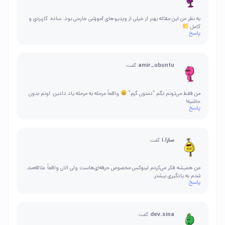
به نظر من این مقاله بهتر از خیلی از ویدیوهای آموزشی خارجی بود. ساده، کاربردی و
کامل
پاسخ
amir_ubuntu
گفت:
من فقط می‌تونم بگم “دمتون گرم”
واقعاً مرحله به مرحله یاد دادین، اونم بدون
حاشیه!
پاسخ
سارا.ا
گفت:
من همیشه فکر می‌کردم لینوکس مخصوص حرفه‌ای‌هاست ولی الان واقعاً علاقه‌مند
شدم به یادگیری بیشتر.
پاسخ
dev.sina
گفت: