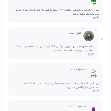
سوال: برای تمرین لینوکس بهتره از VM استفاده کنیم یا dual boot؟ مقاله خوب
بود ولی اینو نگفته بودین.
پاسخ
امین
گفت:
سلام هادی جان، برای تمرین لینوکس، VM گزینه امن‌تر و منعطف‌تریه. Dual
boot بیشتر برای استفاده دائمی مناسبه.
پاسخ
sajad.x
گفت:
برای کسی که طراحی سایت انجام میده یادگیری لینوکس خیلی کمک‌کننده‌ست.
مقاله‌تون خیلی آگاهی‌بخش بود.
پاسخ
roya.cli
گفت: