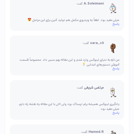
A.Soleimani
گفت:
خیلی مفید بود، لطفاً یه ویدیوی مکمل هم تولید کنین برای این مراحل
پاسخ
sara_cli
گفت:
من تازه به دنیای لینوکس وارد شدم و این مقاله بهم مسیر داد. مخصوصاً قسمت
آموزش دستورهای ابتدایی
پاسخ
مرتضی شریفی
گفت:
یادگیری لینوکس همیشه برام ترسناک بود ولی الان با این مقاله یه نقشه راه دارم.
خیلی مفید بود.
پاسخ
Hamed.R
گفت: