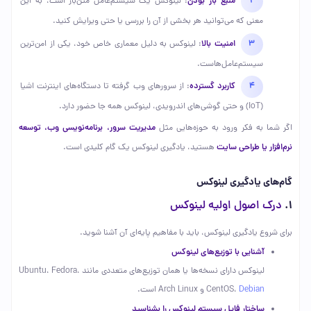
منبع باز بودن
: لینوکس یک سیستم‌عامل متن‌باز است، به این
معنی که می‌توانید هر بخشی از آن را بررسی یا حتی ویرایش کنید.
امنیت بالا
: لینوکس به دلیل معماری خاص خود، یکی از امن‌ترین
سیستم‌عامل‌هاست.
کاربرد گسترده
: از سرورهای وب گرفته تا دستگاه‌های اینترنت اشیا
(IoT) و حتی گوشی‌های اندرویدی، لینوکس همه جا حضور دارد.
مدیریت سرور، برنامه‌نویسی وب، توسعه
اگر شما به فکر ورود به حوزه‌هایی مثل
نرم‌افزار یا طراحی سایت
هستید، یادگیری لینوکس یک گام کلیدی است.
گام‌های یادگیری لینوکس
1.
درک اصول اولیه لینوکس
برای شروع یادگیری لینوکس، باید با مفاهیم پایه‌ای آن آشنا شوید.
آشنایی با توزیع‌های لینوکس
لینوکس دارای نسخه‌ها یا همان توزیع‌های متعددی مانند Ubuntu، Fedora،
Debian
CentOS،
و Arch Linux است.
ساختار فایل سیستم لینوکس را بشناسید