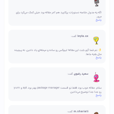
اگه یه جدول خلاصه دستورات پرکاربرد هم آخر مقاله بود خیلی کمک می‌کرد برای
مرور.
پاسخ
leyla.ux
گفت:
دم شما گرم بابت این مقاله! لینوکس رو ساده و مرحله‌ای یاد دادین، نه پیچیده
مثل بقیه جاها.
پاسخ
سعید رضوی
گفت:
سلام. مقاله خوب بود فقط تو قسمت package manager بهتر بود apt و yum
رو جدا جدا توضیح می‌دادین.
پاسخ
m.shariati
گفت: